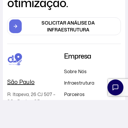
otimização.
SOLICITAR ANÁLISE DA
INFRAESTRUTURA
Empresa
Sobre Nós
São Paulo
Infraestrutura
Parceiros
R. Itapeva, 26 CJ 507 –
São Paulo – SP
Carreiras
contato@cl9.com.br
SLA
+55 11 2389-5238