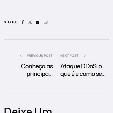
Facebook
Twitter
Linkedin
Email
SHARE
PREVIOUS POST
NEXT POST
Conheça as
Ataque DDoS: o
principais
que é e como se
tendências de
proteger?
cibersegurança
para 2021!
Deixe Um