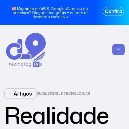
Migrando da AWS, Google, Azure ou on-
Confira
premises? Diagnóstico grátis + cupom de
desconto exclusivo.
Artigos
01/02/2021
CL9 TECNOLOGIAS
Realidade