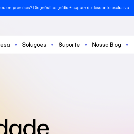
ou on-premises? Diagnóstico grátis + cupom de desconto exclusivo.
esa
Soluções
Suporte
Nosso Blog
dade,