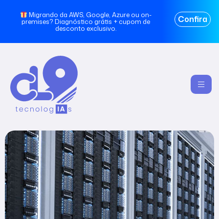
Migrando da AWS, Google, Azure ou on-
Confira
premises? Diagnóstico grátis + cupom de
desconto exclusivo.