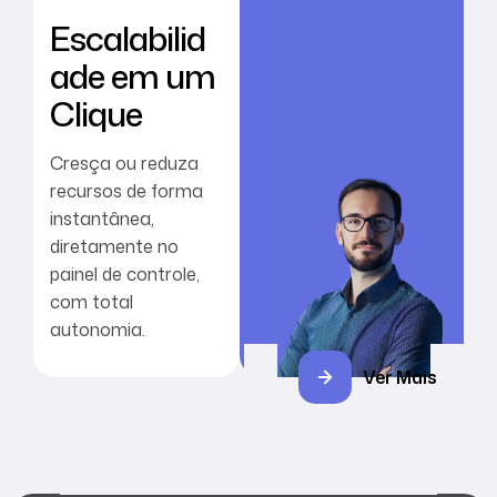
n
Escalabilid
c
ade em um
i
a
Clique
m
e
Cresça ou reduza
n
recursos de forma
instantânea,
t
diretamente no
o
painel de controle,
.
com total
autonomia.
Ver Mais