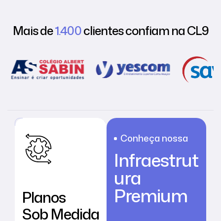
Mais de
1.400
clientes confiam na CL9
Cloud
M
Profissional
Conheça nossa
a
CL9
Infraestrut
i
ura
Premium
s
Planos
Sob Medida
p