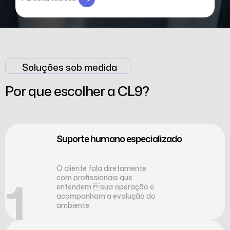
Soluções sob medida
Por que escolher a CL9?
Suporte humano especializado
O cliente fala diretamente
01
com profissionais que
entendem sua operação e
acompanham a evolução do
ambiente.