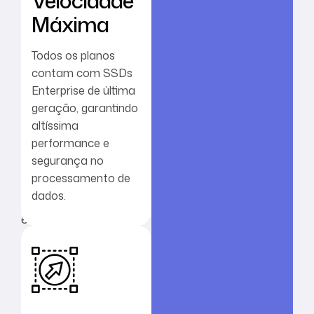
Velocidade
n
Máxima
i
c
Todos os planos
o
contam com SSDs
p
Enterprise de última
o
geração, garantindo
r
altíssima
t
performance e
a
segurança no
processamento de
l
dados.
d
e
g
e
r
e