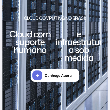
CLOUD COMPUTING NO BRASIL
Cloud com
e
suporte
infraestrutur
humano
a sob
medida
Conheça Agora