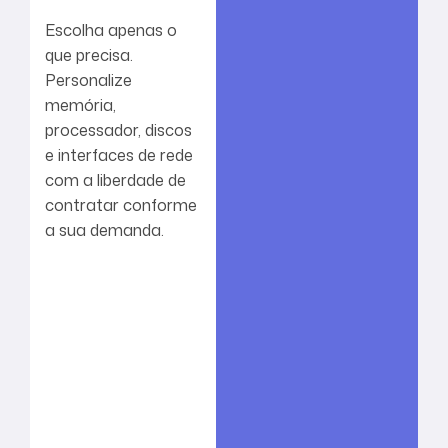
e
Escolha apenas o
que precisa.
r
Personalize
f
memória,
processador, discos
o
e interfaces de rede
com a liberdade de
r
contratar conforme
m
a sua demanda.
a
n
c
e