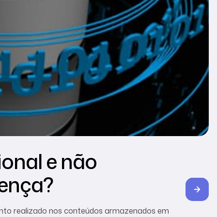
ional e não
erença?
ento realizado nos conteúdos armazenados em