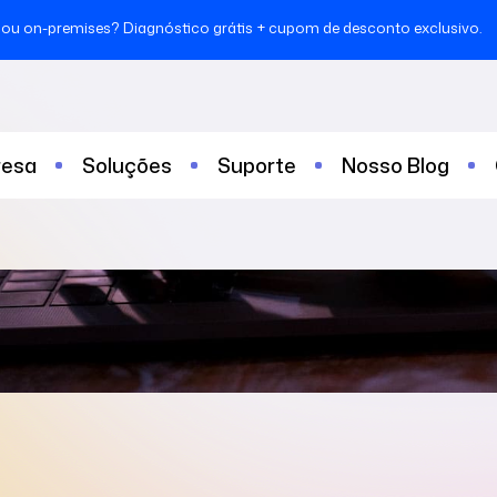
ou on-premises? Diagnóstico grátis + cupom de desconto exclusivo.
esa
Soluções
Suporte
Nosso Blog