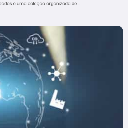
e dados é uma coleção organizada de
uturada ou não. Como curiosidade, estima-se
os armazenados, o que […]