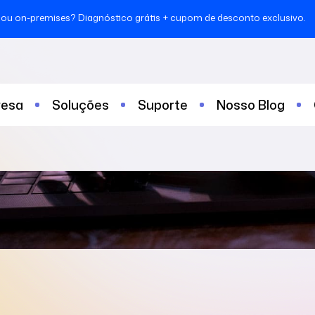
ou on-premises? Diagnóstico grátis + cupom de desconto exclusivo.
esa
Soluções
Suporte
Nosso Blog