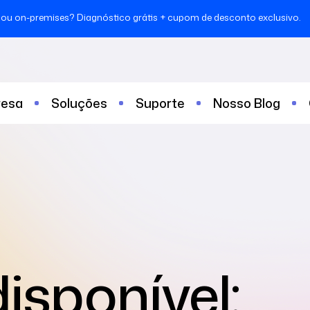
ou on-premises? Diagnóstico grátis + cupom de desconto exclusivo.
esa
Soluções
Suporte
Nosso Blog
isponível: