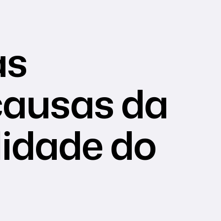
as
causas da
lidade do