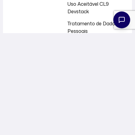
Uso Aceitável CL9
Devstack
Tratamento de Dados
Pessoais
Política de Gerência VM
Política de Gerência
Firewall
Soluções
Cloud Profissional
Cloud Nytro
Cloud ERP
CL9 DevStack