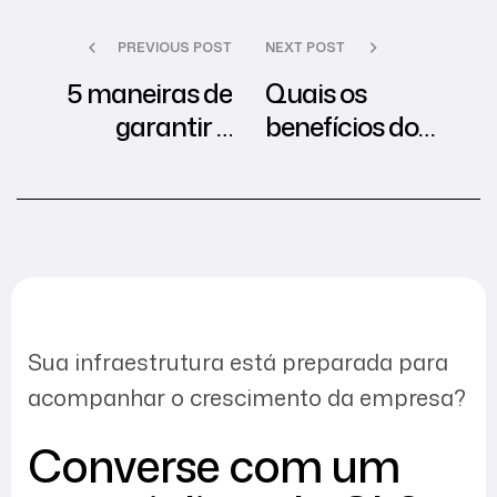
PREVIOUS POST
NEXT POST
5 maneiras de
Quais os
garantir a
benefícios do
segurança dos
omnichannel
dados da sua
para o e-
empresa!
commerce?
Sua infraestrutura está preparada para
acompanhar o crescimento da empresa?
Converse com um