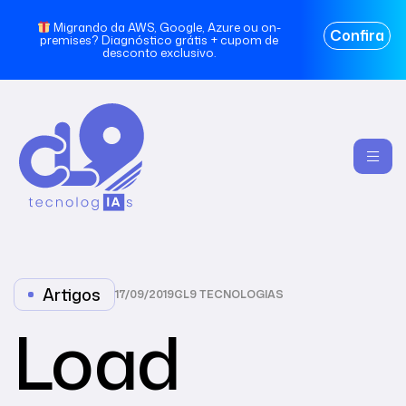
Migrando da AWS, Google, Azure ou on-
Confira
premises? Diagnóstico grátis + cupom de
desconto exclusivo.
Artigos
17/09/2019
CL9 TECNOLOGIAS
Load