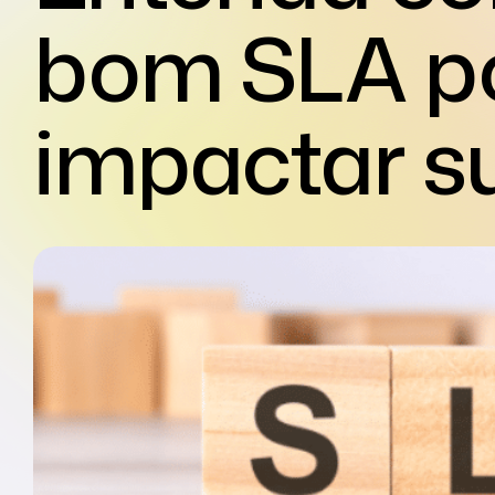
bom SLA p
impactar s