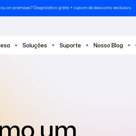
ou on-premises? Diagnóstico grátis + cupom de desconto exclusivo.
esa
Soluções
Suporte
Nosso Blog
omo um